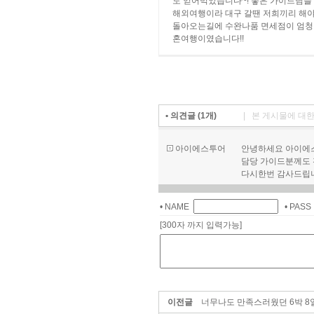
도 얻어먹었습니다~! 좋은 가이드님들
해외여행이라 대구 갈땐 저희끼리 해야
돌아오는길에 수완나품 면세점이 엄청 
혼여행이였습니다!!
• 의견글 (1개)
| 본 게시물에 대
아이에스투어
안녕하세요 아이에스
담당 가이드분께도 
다시한번 감사드립
• NAME
• PAS
[300자 까지 입력가능]
이전글
너무나도 만족스러웠던 6박 8일