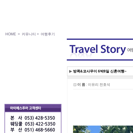
HOME
> 커뮤니티
> 여행후기
▶
방콕&코사무이 6박8일 신혼여행~
이 름
: 이유리 전호석