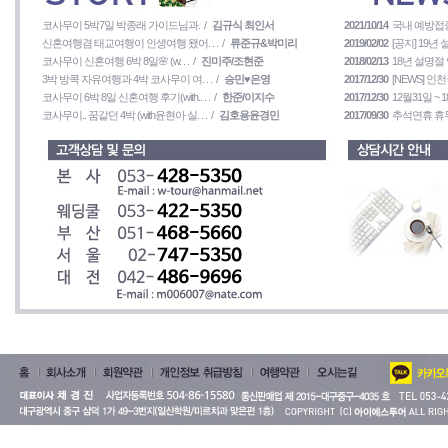
코사무이 5박7일 박종래 가이드님과. /
김규식 최인서
2021/10/14
국내 예방접종완
신혼여행겸 태교여행이 인생여행 됐어. . . /
류준규&박미리
2019/02/02
[공지] 19년
코사무이 신혼여행 6박 8일🌸 (w. . . /
진미주/조현준
2018/02/13
18년 설명절
3박 방콕 자유여행과 4박 코사무이 여. . . /
승민♥은영
2017/12/30
[NEWS] 인천
코사무이 6박 8일 신혼여행 후기(with.. . . /
한준/이지수
2017/12/30
12월31일 ~ 1
코사무이.. 꿈같던 4박 (with윤현아 실. . . /
김호용윤경민
2017/09/30
추석연휴 휴